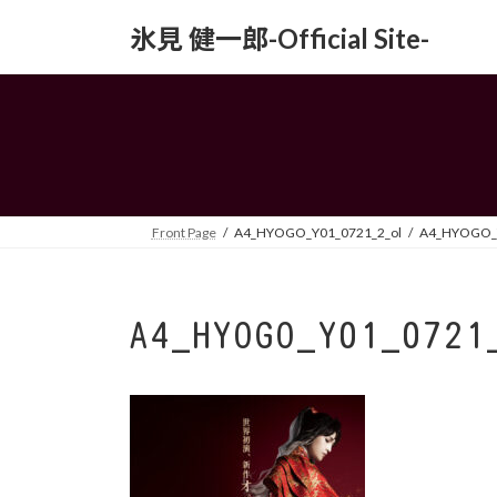
コ
ナ
氷見 健一郎-Official Site-
ン
ビ
テ
ゲ
ン
ー
ツ
シ
へ
ョ
ス
ン
キ
に
ッ
移
Front Page
A4_HYOGO_Y01_0721_2_ol
A4_HYOGO_Y
プ
動
A4_HYOGO_Y01_0721