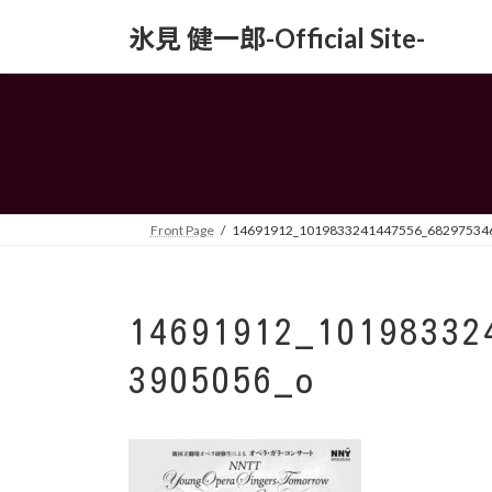
コ
ナ
氷見 健一郎-Official Site-
ン
ビ
テ
ゲ
ン
ー
ツ
シ
へ
ョ
ス
ン
キ
に
ッ
移
Front Page
14691912_1019833241447556_68297534
プ
動
14691912_10198332
3905056_o