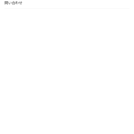
問い合わせ