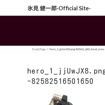
コ
ナ
氷見 健一郎-Official Site-
ン
ビ
テ
ゲ
ン
ー
ツ
シ
へ
ョ
ス
ン
キ
に
ッ
移
Front Page
hero_1_jjUwJX8.png.800x0_q80_focal_are
プ
動
hero_1_jjUwJX8.pn
-82582516501650