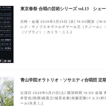
東京春祭 合唱の芸術シリーズ vol.13 シ
日時・会場 2026年3月25日 [水] 19:00開演
レク・ヤノフスキヴァルデマール王（テノール）
（ソプラノ）：カミラ・ニ […]
青山学院オラトリオ・ソサエティ合唱団 定期演
公演日 2026年3月21日(土) 開演時間 14:00
井哲也(指揮)鏡貴之(福音史家)加藤宏隆(イエス)朴
ール)氷見 […]