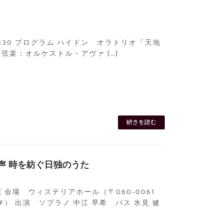
）
/ 終了: 15:30 プログラム ハイドン オラトリオ「天地
祐介管弦楽：オルケストル・アヴァ […]
続きを読む
つの声 時を紡ぐ日独のうた
開演 会場 ウィステリアホール（〒060-0061
F） 出演 ソプラノ 中江 早希 バス 氷見 健