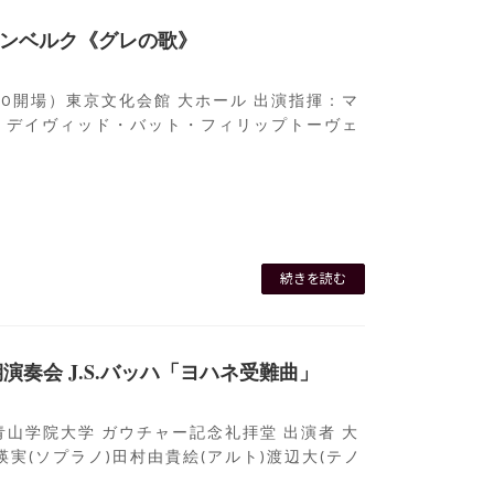
ェーンベルク《グレの歌》
（18:00開場）東京文化会館 大ホール 出演指揮：マ
：デイヴィッド・バット・フィリップトーヴェ
続きを読む
奏会 J.S.バッハ「ヨハネ受難曲」
 会場 青山学院大学 ガウチャー記念礼拝堂 出演者 大
瑛実(ソプラノ)田村由貴絵(アルト)渡辺大(テノ