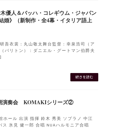
resents鈴木優人＆バッハ・コレギウム・ジャパン
の結婚》（新制作・全4幕・イタリア語上
 研吾衣裳：丸山敬太舞台監督：幸泉浩司（ア
爵（バリトン）：ダニエル・グートマン伯爵夫
]
続きを読む
期演奏会 KOMAKIシリーズ②
会館ホール 出演 指揮 鈴木 秀美 ソプラノ 中江
バス 氷見 健一郎 合唱 NUAハルモニア合唱