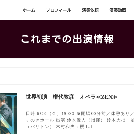
ホーム
プロフィール
演奏依頼
演奏動画
これまでの出演情報
世界初演 権代敦彦 オペラ≪ZEN≫
日時 6/26（金）19:00 ※開場30分前／休憩あ
すのきホール 出演 鈴木優人（指揮） 鈴木大拙：
（バリトン） 木村和夫：櫻 […]