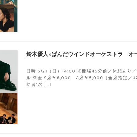
鈴木優人×ぱんだウインドオーケストラ オ
日時 6/21（日）14:00 ※開場45分前／休憩あ
ル 料金 S席￥6,000 A席￥5,000（全席指定／
助者1名 […]