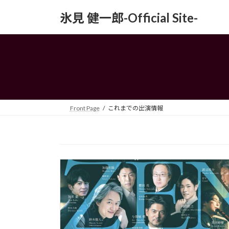
コ
ナ
氷見 健一郎-Official Site-
ン
ビ
テ
ゲ
ン
ー
ツ
シ
へ
ョ
ス
ン
キ
に
ッ
移
Front Page
これまでの出演情報
プ
動