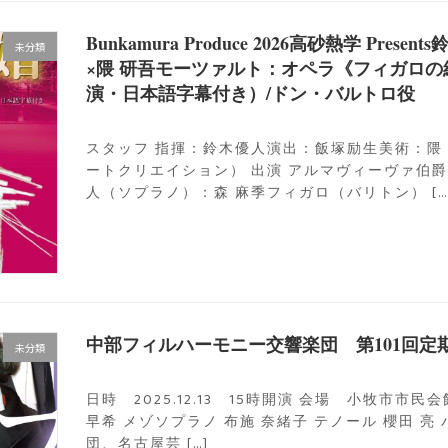
Bunkamura Produce 2026高砂熱学 P
未分類
×隈 研吾モーツァルト：オペラ《フィガロ
演・日本語字幕付き）/ドン・バルトロ役
スタッフ 指揮：鈴木優人演出：飯塚励生美術：隈
ートクリエイション） 出演 アルマヴィーヴァ伯
人（ソプラノ）：森 麻季フィガロ（バリトン） […
中部フィルハーモニー交響楽団 第101回定
未分類
日時 2025.12.13 15時開演 会場 小牧市市民
早希 メゾソプラノ 布施 奈緒子 テノール 櫻田 亮 
団、名古屋芸 […]