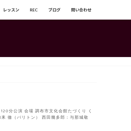
レッスン
REC
ブログ
問い合わせ
り／120分公演 会場 調布市文化会館たづくり く
加耒 徹（バリトン） 西田幾多郎：与那城敬