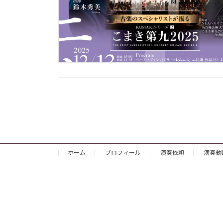
投
稿
の
ペ
ー
ジ
送
り
ホーム
プロフィール
演奏依頼
演奏動