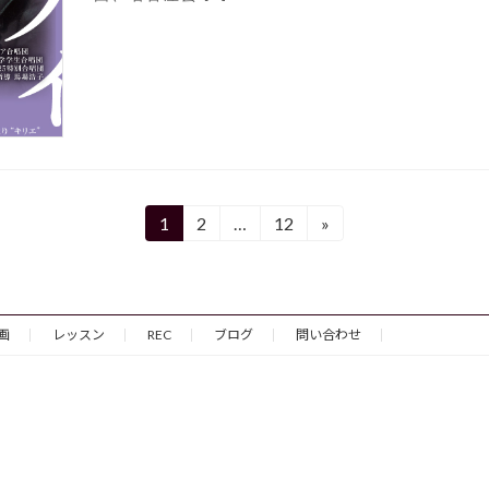
1
2
…
12
»
固
固
固
定
定
定
ペ
ペ
ペ
ー
ー
ー
ジ
ジ
ジ
画
レッスン
REC
ブログ
問い合わせ