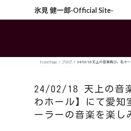
コ
ナ
氷見 健一郎-Official Site-
ン
ビ
テ
ゲ
ン
ー
ツ
シ
へ
ョ
ス
ン
キ
に
ッ
移
Front Page
ブログ
24/02/18 天上の音楽再び
プ
動
24/02/18 天上
わホール】にて愛知
ーラーの音楽を楽し