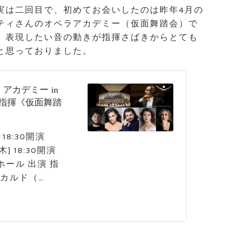
実は二回目で、初めてお会いしたのは昨年4月の
ティさんのオペラアカデミー（仮面舞踏会）で
、表現したい音の動きが指揮さばきからとても
と思っておりました。
ラ・アカデミー in
ティ指揮《仮面舞踏
 18:30開演
木] 18:30開演
ホール 出演 指
カルド（…