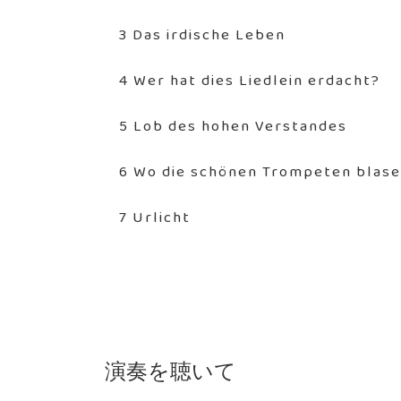
3 Das irdische Leben
4 Wer hat dies Liedlein erdacht?
5 Lob des hohen Verstandes
6 Wo die schönen Trompeten blas
7 Urlicht
演奏を聴いて