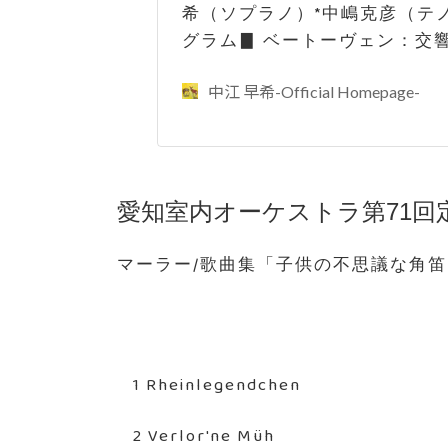
希（ソプラノ）*中嶋克彦（テノ
グラム▊ ベートーヴェン：交響
中江 早希-Official Homepage-
愛知室内オーケストラ第71回
マーラー/歌曲集「子供の不思議な角
1 Rheinlegendchen
2 Verlor'ne Müh