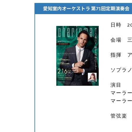
愛知室内オーケストラ 第71回定期演奏会
日時 20
会場 
指揮 
ソプラノ
演目
マーラ
マーラー
管弦楽