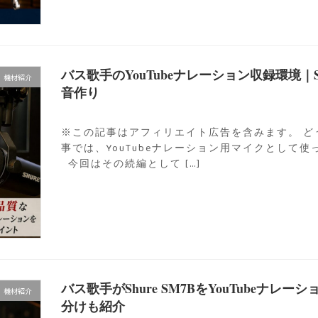
バス歌手のYouTubeナレーション収録環境｜SM7B・
機材紹介
音作り
※この記事はアフィリエイト広告を含みます。 ど
事では、YouTubeナレーション用マイクとして使って
今回はその続編として […]
バス歌手がShure SM7BをYouTubeナレ
機材紹介
分けも紹介