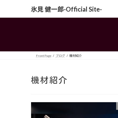
コ
ナ
氷見 健一郎-Official Site-
ン
ビ
テ
ゲ
ン
ー
ツ
シ
へ
ョ
ス
ン
キ
に
ッ
移
Front Page
ブログ
機材紹介
プ
動
機材紹介