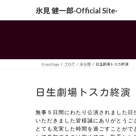
コ
ナ
氷見 健一郎-Official Site-
ン
ビ
テ
ゲ
ン
ー
ツ
シ
へ
ョ
ス
ン
キ
に
ッ
移
Front Page
ブログ
未分類
日生劇場トスカ終演
プ
動
日生劇場トスカ終演
無事５日間にわたり公演されました日
いただきました皆様誠にありがとうご
とても充実した時間を過ごすことがで