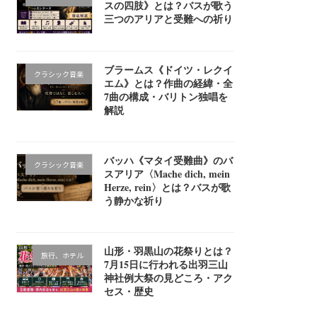
スの四肢》とは？バスが歌う
三つのアリアと受難への祈り
ブラームス《ドイツ・レクイ
クラシック音楽
エム》とは？作曲の経緯・全
7曲の構成・バリトン独唱を
解説
バッハ《マタイ受難曲》のバ
クラシック音楽
スアリア〈Mache dich, mein
Herze, rein〉とは？バスが歌
う静かな祈り
山形・羽黒山の花祭りとは？
旅行、ホテル
7月15日に行われる出羽三山
神社例大祭の見どころ・アク
セス・歴史