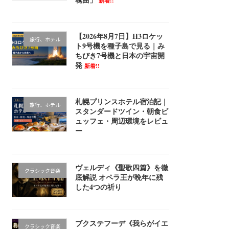
新着!!
【2026年8月7日】H3ロケッ
旅行、ホテル
ト9号機を種子島で見る｜み
ちびき7号機と日本の宇宙開
発
新着!!
札幌プリンスホテル宿泊記｜
旅行、ホテル
スタンダードツイン・朝食ビ
ュッフェ・周辺環境をレビュ
ー
ヴェルディ《聖歌四篇》を徹
クラシック音楽
底解説 オペラ王が晩年に残
した4つの祈り
ブクステフーデ《我らがイエ
クラシック音楽