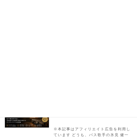
続きを読む
バス歌手のYouTubeナレーション収録環
機材紹介
境｜SM7B・Apollo Twin・Logic Proで整
える音作り
※この記事はアフィリエイト広告を含み
ます。 どうも、バス歌手の氷見 健一郎
です。 前回の記事では、YouTubeナレ
ーション用マイクとして使っている
Shure SM7B について紹介しました。
今回はその続編として […]
続きを読む
バス歌手がShure SM7BをYouTubeナレー
機材紹介
ションで使ってみた感想｜TLM107との
使い分けも紹介
※本記事はアフィリエイト広告を利用し
ています どうも、バス歌手の氷見 健一