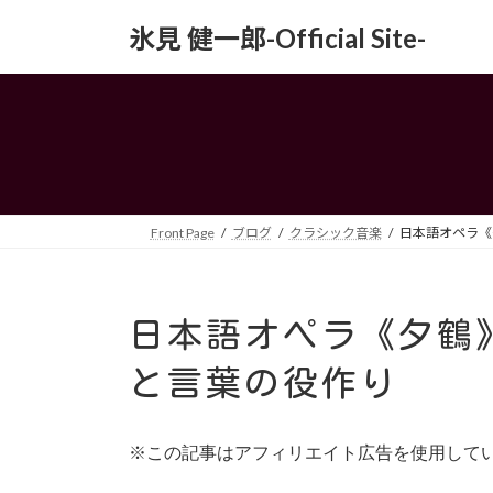
コ
ナ
氷見 健一郎-Official Site-
ン
ビ
テ
ゲ
ン
ー
ツ
シ
へ
ョ
ス
ン
キ
に
ッ
移
Front Page
ブログ
クラシック音楽
日本語オペラ《
プ
動
日本語オペラ《夕鶴
と言葉の役作り
※この記事はアフィリエイト広告を使用して