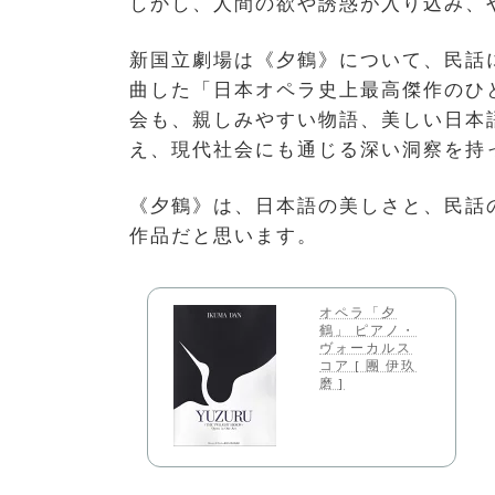
しかし、人間の欲や誘惑が入り込み、
新国立劇場は《夕鶴》について、民話
曲した「日本オペラ史上最高傑作のひ
会も、親しみやすい物語、美しい日本
え、現代社会にも通じる深い洞察を持
《夕鶴》は、日本語の美しさと、民話
作品だと思います。
オペラ「夕
鶴」 ピアノ・
ヴォーカルス
コア [ 團 伊玖
磨 ]