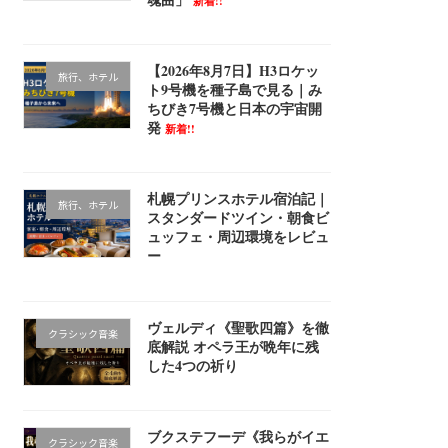
新着!!
【2026年8月7日】H3ロケッ
旅行、ホテル
ト9号機を種子島で見る｜み
ちびき7号機と日本の宇宙開
発
新着!!
札幌プリンスホテル宿泊記｜
旅行、ホテル
スタンダードツイン・朝食ビ
ュッフェ・周辺環境をレビュ
ー
ヴェルディ《聖歌四篇》を徹
クラシック音楽
底解説 オペラ王が晩年に残
した4つの祈り
ブクステフーデ《我らがイエ
クラシック音楽