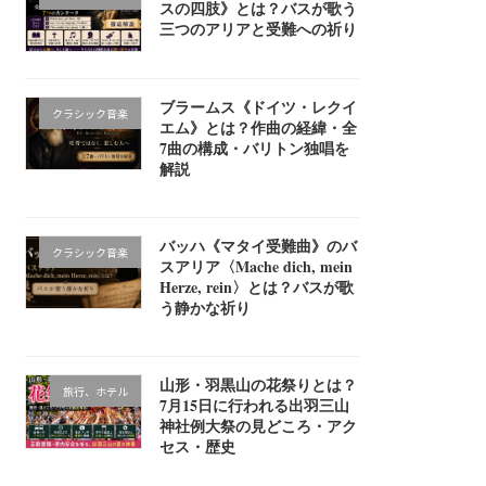
スの四肢》とは？バスが歌う
三つのアリアと受難への祈り
ブラームス《ドイツ・レクイ
クラシック音楽
エム》とは？作曲の経緯・全
7曲の構成・バリトン独唱を
解説
バッハ《マタイ受難曲》のバ
クラシック音楽
スアリア〈Mache dich, mein
Herze, rein〉とは？バスが歌
う静かな祈り
山形・羽黒山の花祭りとは？
旅行、ホテル
7月15日に行われる出羽三山
神社例大祭の見どころ・アク
セス・歴史