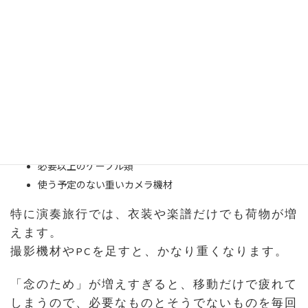
持ち物は多ければ安心ですが、多すぎると移動が
つらくなります。
見直し対象になりやすいものです。
ワイヤレスマウス
予備が多すぎる衣類
使わないガジェット
必要以上のケーブル類
使う予定のない重いカメラ機材
特に演奏旅行では、衣装や楽譜だけでも荷物が増
えます。
撮影機材やPCを足すと、かなり重くなります。
「念のため」が増えすぎると、移動だけで疲れて
しまうので、必要なものとそうでないものを毎回