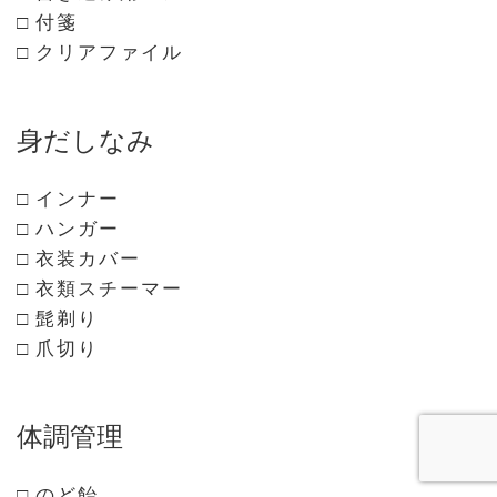
□ 付箋
□ クリアファイル
身だしなみ
□ インナー
□ ハンガー
□ 衣装カバー
□ 衣類スチーマー
□ 髭剃り
□ 爪切り
体調管理
□ のど飴