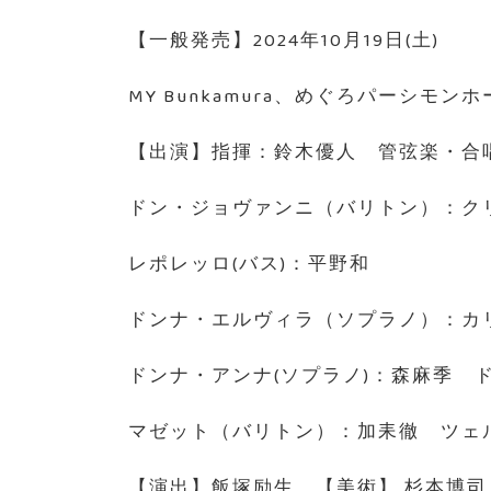
【一般発売】2024年10月19日(土)
MY Bunkamura、めぐろパーシモ
【出演】指揮：鈴木優人 管弦楽・合
ドン・ジョヴァンニ（バリトン）：ク
レポレッロ(バス)：平野和
ドンナ・エルヴィラ（ソプラノ）：カ
ドンナ・アンナ(ソプラノ)：森麻季 
マゼット（バリトン）：加耒徹 ツェル
【演出】飯塚励生 【美術】 杉本博