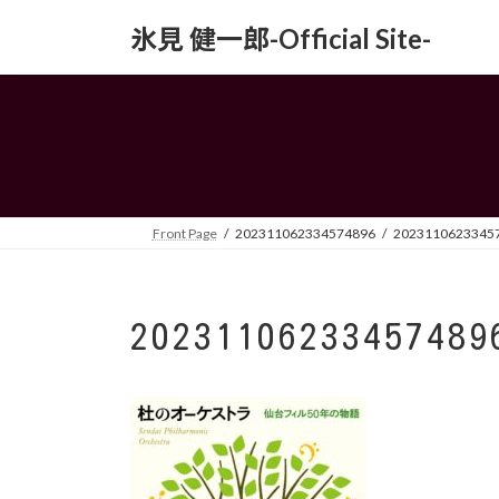
コ
ナ
氷見 健一郎-Official Site-
ン
ビ
テ
ゲ
ン
ー
ツ
シ
へ
ョ
ス
ン
キ
に
ッ
移
Front Page
202311062334574896
2023110623345
プ
動
20231106233457489