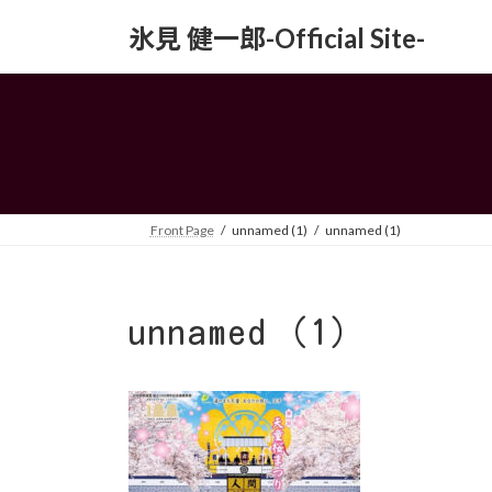
コ
ナ
氷見 健一郎-Official Site-
ン
ビ
テ
ゲ
ン
ー
ツ
シ
へ
ョ
ス
ン
キ
に
ッ
移
Front Page
unnamed (1)
unnamed (1)
プ
動
unnamed (1)