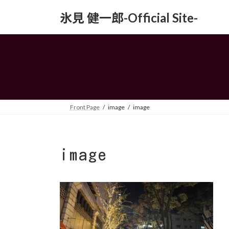
コ
ナ
氷見 健一郎-Official Site-
ン
ビ
テ
ゲ
ン
ー
ツ
シ
へ
ョ
ス
ン
キ
に
ッ
移
Front Page
image
image
プ
動
image